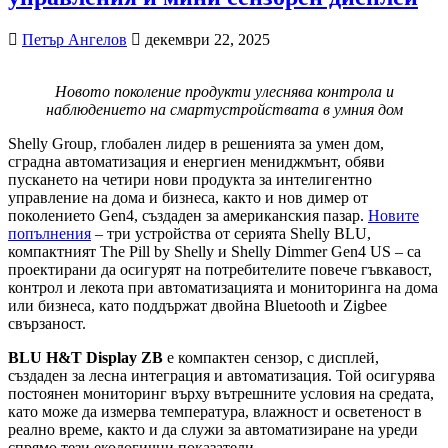
Петър Ангелов
декември 22, 2025
Новото поколение продукти улеснява контрола и
наблюдението на смартустройствата в умния дом
Shelly Group, глобален лидер в решенията за умен дом,
сградна автоматизация и енергиен мениджмънт, обяви
пускането на четири нови продукта за интелигентно
управление на дома и бизнеса, както и нов димер от
поколението Gen4, създаден за американския пазар.
Новите
попълнения
– три устройства от серията Shelly BLU,
компактният The Pill by Shelly и Shelly Dimmer Gen4 US – са
проектирани да осигурят на потребителите повече гъвкавост,
контрол и лекота при автоматизацията и мониторинга на дома
или бизнеса, като поддържат двойна Bluetooth и Zigbee
свързаност.
BLU H&T Display ZB
е компактен сензор, с дисплей,
създаден за лесна интеграция и автоматизация. Той осигурява
постоянен мониторинг върху вътрешните условия на средата,
като може да измерва температура, влажност и осветеност в
реално време, както и да служи за автоматизиране на уреди
спрямо тези екологични показатели.