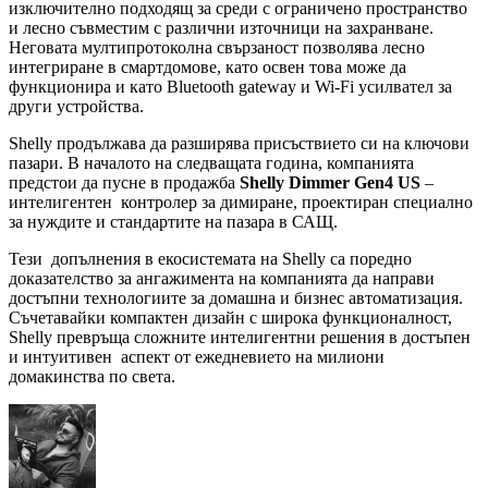
изключително подходящ за среди с ограничено пространство
и лесно съвместим с различни източници на захранване.
Неговата мултипротоколна свързаност позволява лесно
интегриране в смартдомове, като освен това може да
функционира и като Bluetooth gateway и Wi-Fi усилвател за
други устройства.
Shelly продължава да разширява присъствието си на ключови
пазари. В началото на следващата година, компанията
предстои да пусне в продажба
Shelly Dimmer Gen4 US
–
интелигентен контролер за димиране, проектиран специално
за нуждите и стандартите на пазара в САЩ.
Тези допълнения в екосистемата на Shelly са поредно
доказателство за ангажимента на компанията да направи
достъпни технологиите за домашна и бизнес автоматизация.
Съчетавайки компактен дизайн с широка функционалност,
Shelly превръща сложните интелигентни решения в достъпен
и интуитивен аспект от ежедневието на милиони
домакинства по света.