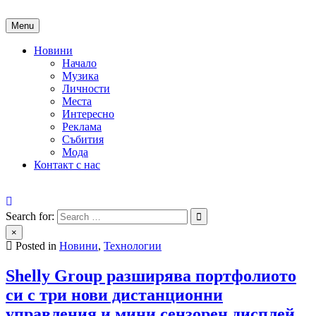
Skip
to
Menu
content
Новини
Начало
Музика
Личности
Места
Интересно
Реклама
Събития
Мода
Контакт с нас
People of Bulgaria
За хората на България
Search for:
×
Posted in
Новини
,
Технологии
Shelly Group разширява портфолиото
си с три нови дистанционни
управления и мини сензорен дисплей