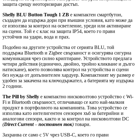
защита срещу неоторизиран достъп.
Shelly BLU Button Tough 1 ZB
е компактен смартбутон,
създаден да издържа дори при външни условия, като може да
се използва за контрол на осветление, уреди или активиране
на сцени. Той е с клас на защита IP54, което го прави
устойчив на удари, вода и прах.
Подобно на другите устройства от серията BLU, той
поддържа Bluetooth и Zigbee свързаност и осигурява сигурна
комуникация чрез силно криптиране. Устройството предлага
четири действия (единично, двойно, тройно кликване и дълго
натискане), което позволява контрол на устройства и сцени
без нужда от допълнителен хардуер. Компактният му размер е
удобен за закачена на ключодържател, а батерията му издържа
2 години.
The Pill by Shelly
е компактно нисковолтово устройство с Wi-
Fi и Bluetooth свързаност, отличаващо се като най-малкия
продукт в портфолиото на компанията. Това устройство се
използва като интелигентен сензорен хъб за батерийни и
аналогови сензори, както и за контрол на нисковолтови DC
(
Direct Current
–
постоянен ток
)
товари.
Захранва се само с 5V чрез USB-C, което го прави