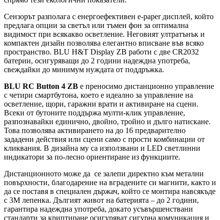
Сензорът разполага с енергоефективен e-paper дисплей, който
предлага опции за светъл или тъмен фон за оптимална
видимост при всякакво осветление. Неговият ултратънък и
компактен дизайн позволява елегантно вписване във всяко
пространство. BLU H&T Display ZB работи с две CR2032
батерии, осигуряващи до 2 години надеждна употреба,
свеждайки до минимум нуждата от поддръжка.
BLU RC Button 4 ZB
е преносимо дистанционно управление
с четири смартбутона, което е идеално за управление на
осветление, щори, гаражни врати и активиране на сцени.
Всеки от бутоните поддържа мулти-клик управление,
разпознавайки единично, двойно, тройно и дълго натискане.
Това позволява активирането на до 16 предварително
зададени действия или сцени само с прости комбинации от
кликвания. В дизайна му са използвани и LED светлинни
индикатори за по-лесно ориентиране из функциите.
Дистанционното може да се залепи директно към метални
повърхности, благодарение на вградените си магнити, както и
да се поставя в специален държач, който се монтира навсякъде
с 3M лепенка. Дългият живот на батерията – до 2 години,
гарантира надеждна употреба, докато усъвършенствани
стандарти за криптиране осигуряват сигурна комуникация и