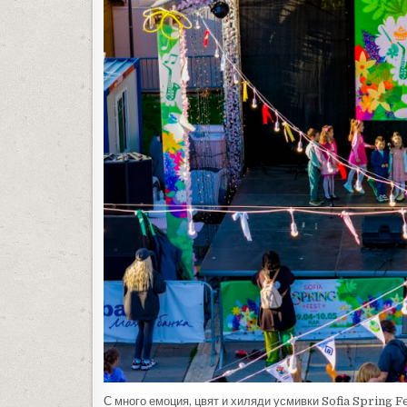
С много емоция, цвят и хиляди усмивки Sofia Spring F