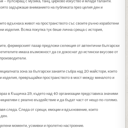
м – пулсиращ с музика, танц, цирково изкуство и млади таланти.
която задържаше вниманието на публиката през целия ден и
оито вдъхнаха живот на пространството със своите ръчно изработени
лни изделия. Всяка покупка тук беше лична среща с история,
ите, фермерският пазар предложи селекция от автентични български
сетителите имаха възможност да се докоснат до истински вкусове от
 производители.
ециалната зона за български занаяти събра над 20 майстори, които
и изделия, превръщайки пространството в мост между миналото и
зраз в Къщичка 29, където над 40 организации представиха значими
нициативи с реално въздействие и да бъдат част от нещо по-голямо.
авя следа. Следа от срещи, емоции и вдъхновение, които
 ден.
делени моменти, усмивки и пролетно настроение.