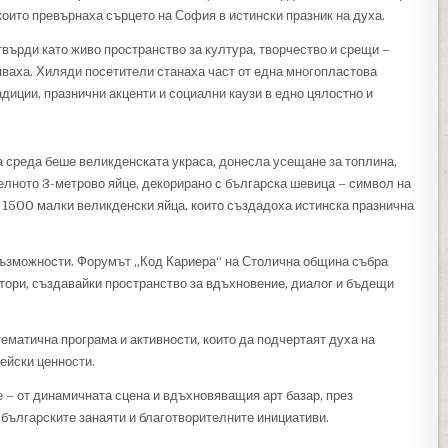
оито превърнаха сърцето на София в истински празник на духа.
върди като живо пространство за култура, творчество и срещи –
яваха. Хиляди посетители станаха част от една многопластова
адиции, празнични акценти и социални каузи в едно цялостно и
среда беше великденската украса, донесла усещане за топлина,
елното 3-метрово яйце, декорирано с българска шевица – символ на
д 1500 малки великденски яйца, които създадоха истинска празнична
 възможности. Форумът „Код Кариера“ на Столична община събра
ктори, създавайки пространство за вдъхновение, диалог и бъдещи
ематична програма и активности, които да подчертаят духа на
ейски ценности.
 – от динамичната сцена и вдъхновяващия арт базар, през
 българските занаяти и благотворителните инициативи.