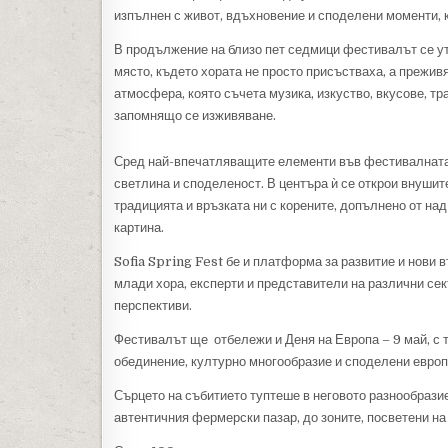
изпълнен с живот, вдъхновение и споделени моменти, к
В продължение на близо пет седмици фестивалът се ут
място, където хората не просто присъстваха, а прежив
атмосфера, която съчета музика, изкуство, вкусове, тр
запомнящо се изживяване.
Сред най-впечатляващите елементи във фестивалната 
светлина и споделеност. В центъра ѝ се открои внушит
традицията и връзката ни с корените, допълнено от на
картина.
Sofia Spring Fest бе и платформа за развитие и нови
млади хора, експерти и представители на различни се
перспективи.
Фестивалът ще отбележи и Деня на Европа – 9 май, с т
обединение, културно многообразие и споделени европ
Сърцето на събитието туптеше в неговото разнообразие
автентичния фермерски пазар, до зоните, посветени на