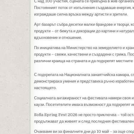
С над 100 участия, сцената се превърна в жив организъ
Постоянният поток от изпълнения създаваше енергия, 
изграждаше силна връзка между артисти и зрители.
Арт базарът събра десетки малки брандове и творци, к
продукти – от бижута и декорации до картини и натура
вдъхновение и отношение.
По инициатива на Министерство на земеделието и хран
продукти – свежи, качествени и създадени с грижа. По
различни краища на страната и да подкрепят местните
С подкрепата на Националната занаятчийска камара, сп
демонстрираха умения и представиха ръчно изработен
настоящето.
Социалната ангажираност на фестивала намери своя и
каузи. Посетителите имаха възможност да подкрепят и
Sofia Spring Fest 2026 не просто приключва – той ост
продължават да живеят и след последния фестивален
Очакваме ви за финалните дни до 10 май – за още спо