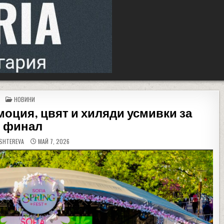
POSTED IN
НОВИНИ
 емоция, цвят и хиляди усмивки за
финал
SHTEREVA
МАЙ 7, 2026