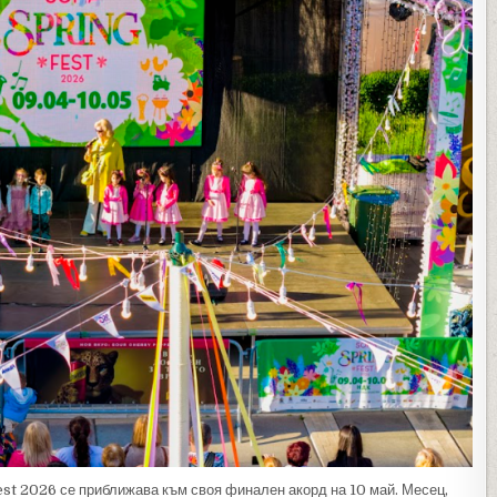
est 2026 се приближава към своя финален акорд на 10 май. Месец,