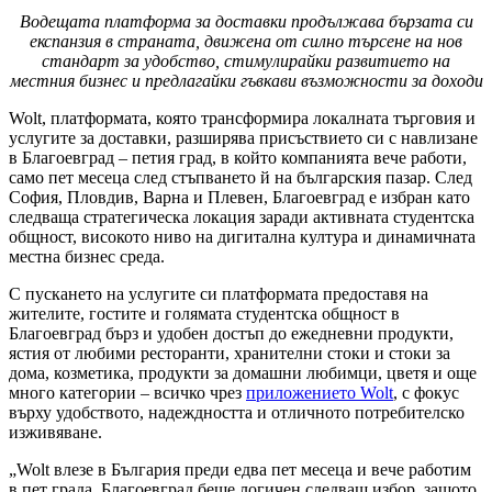
Водещата платформа за доставки продължава бързата си
експанзия в страната, движена от силно търсене на нов
стандарт за удобство, стимулирайки развитието на
местния бизнес и предлагайки гъвкави възможности за доходи
Wolt, платформата, която трансформира локалната търговия и
услугите за доставки, разширява присъствието си с навлизане
в Благоевград – петия град, в който компанията вече работи,
само пет месеца след стъпването й на българския пазар. След
София, Пловдив, Варна и Плевен, Благоевград е избран като
следваща стратегическа локация заради активната студентска
общност, високото ниво на дигитална култура и динамичната
местна бизнес среда.
С пускането на услугите си платформата предоставя на
жителите, гостите и голямата студентска общност в
Благоевград бърз и удобен достъп до ежедневни продукти,
ястия от любими ресторанти, хранителни стоки и стоки за
дома, козметика, продукти за домашни любимци, цветя и още
много категории – всичко чрез
приложението Wolt
, с фокус
върху удобството, надеждността и отличното потребителско
изживяване.
„Wolt влезе в България преди едва пет месеца и вече работим
в пет града. Благоевград беше логичен следващ избор, защото