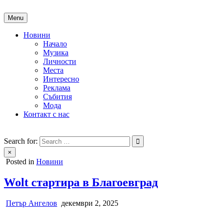
Skip
to
Menu
content
Новини
Начало
Музика
Личности
Места
Интересно
Реклама
Събития
Мода
Контакт с нас
People of Bulgaria
За хората на България
Search for:
×
Posted in
Новини
Wolt стартира в Благоевград
Петър Ангелов
декември 2, 2025