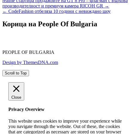
Навигация
realme стартира продажбите на GT 8 Pro – флагман с върхова
производителност и премиум камера RICOH GR →
← CodeFashion отбеляза 10 години с невиждано шоу
Корица на People Of Bulgaria
PEOPLE OF BULGARIA
Design by ThemesDNA.com
Scroll to Top
Close
Privacy Overview
This website uses cookies to improve your experience while
you navigate through the website. Out of these, the cookies
that are categorized as necessary are stored on your browser