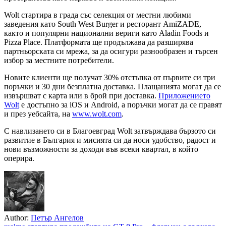
Wolt стартира в града със селекция от местни любими
заведения като South West Burger и ресторант AmiZADE,
както и популярни национални вериги като Aladin Foods и
Pizza Place. Платформата ще продължава да разширява
партньорската си мрежа, за да осигури разнообразен и търсен
избор за местните потребители.
Новите клиенти ще получат 30% отстъпка от първите си три
поръчки и 30 дни безплатна доставка. Плащанията могат да се
извършват с карта или в брой при доставка.
Приложението
Wolt
е достъпно за iOS и Android, а поръчки могат да се правят
и през уебсайта, на
www.wolt.com
.
С навлизането си в Благоевград Wolt затвърждава бързото си
развитие в България и мисията си да носи удобство, радост и
нови възможности за доходи във всеки квартал, в който
оперира.
Author:
Петър Ангелов