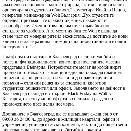
има нещо специално – концентрирана, активна и дигитално
ориентирана студентска общност,“ коментира Ивайло Нецов,
генерален мениджър на Wolt България. „Тук студентите
определят ритъма – те очакват бързина, гъвкавост и
разнообразие. Именно това носим ние, задавайки нов
стандарт за удобство. А за местния бизнес Wolt е шанс да
стане част от модерна ритейл екосистема, да достигне до нови
клиенти и да се развива с помощта на иновативни дигитални
инструменти.“
Платформата стартира в Благоевград с всички удобни и
полезни функционалности, които през последните месеци
представя в България. Потребителите могат да комбинират
продукти от няколко търговци в една доставка, да планират
поръчки за конкретен ден и час или да правят групови
поръчки – отлични решения за споделени квартири,
студентски общежития или офиси. Започването на дейност в
Благоевград съвпада и с първия Black Friday на Wolt в
България, с ексклузивни оферти в специален раздел на
приложението през целия ноември.
Доставките в Благоевград ще се извършват ежедневно от
09:00 до 24:00 ч., до адреси в жилищни квартали, офиси и
учреждения, университетски кампуси, както и до обществени
пространства като паркове и събитийни локации.